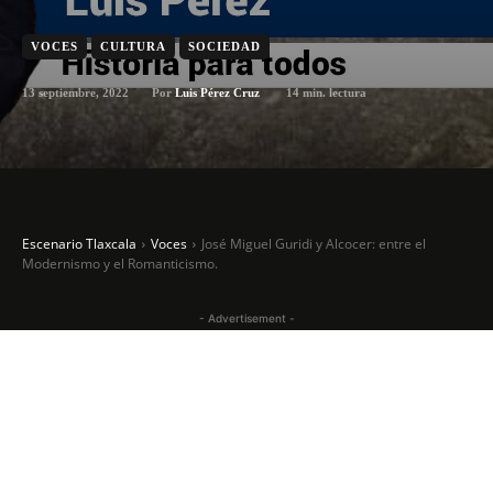
VOCES
CULTURA
SOCIEDAD
13 septiembre, 2022
14
min. lectura
Por
Luis Pérez Cruz
Escenario Tlaxcala
Voces
José Miguel Guridi y Alcocer: entre el
Modernismo y el Romanticismo.
- Advertisement -