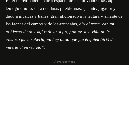
En el increíblemente corto espacio de ciento veinte días, aquel
teólogo criollo, cura de almas pueblerinas, galante, jugador y
dado a músicas y bailes, gran aficionado a la lectura y amante de
las faenas del campo y de las artesanías,
dio al traste con un
gobierno de tres siglos de arraigo, porque si la vida no le
alcanzó para saberlo, no hay duda que fue él quien hirió de
muerte al virreinato”
.
- Advertisement -