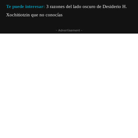
Te puede interesar:
3 razones del lado oscuro de Desiderio H.
Xochitiotzin que no conocías
- Advertisement -