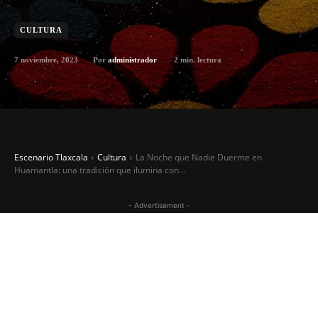
CULTURA
7 noviembre, 2023
2
min. lectura
Por
administrador
Escenario Tlaxcala
Cultura
La Noche que Nadie Duerme en
Huamantla: una tradición que ilumina con...
- Advertisement -