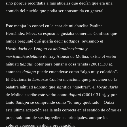
sino porque recordaba a mis abuelas que decían que era una
comida del pueblo que podía ser consumida en general.
Este manjar lo conocí en la casa de mi abuelita Paulina
Hernández Pérez, su esposo le gustaba comerlas. Confieso que
nunca pregunté qué quería decir
tlatlapas
, revisando el
Vocabulario en Lengua castellana/mexicana y
mexicana/castellana
de fray Alonso de Molina, existe el verbo
náhuatl
tlapalli
: color para pintar o cosa teñida (2001:130 a),
entonces
tlatlapa
puede entenderse como “algo muy colorido”.
El Diccionario
Larousse Cocina
menciona que provienen de la
palabra náhuatl
tlapana
que significa “quebrar”, el
Vocabulario
de Molina escribe este verbo como
tlapani
(2001:131 a), y por
tanto
tlatlapa
se comprende como “lo muy quebrado”. Quizá
esta última acepción sea la más correcta en el sentido de cómo es
preparado uno de sus ingredientes principales, aunque los
colores aparecen en dicha preparación.