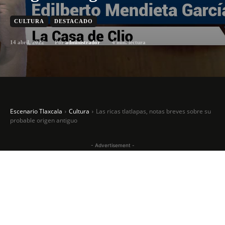
CULTURA
DESTACADO
14 abril, 2022
4
min. lectura
Por
administrador
Escenario Tlaxcala
Cultura
Las ricas tlatlapas, notas breves sobre su
probable origen antiguo
- Advertisement -