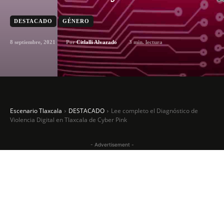
DESTACADO
GÉNERO
8 septiembre, 2021
3
min. lectura
Por
Citlalli Alvarado
Escenario Tlaxcala
DESTACADO
Lee completo el Diagnóstico de
Violencia Digital en Tlaxcala de Cyber Pink
- Advertisement -