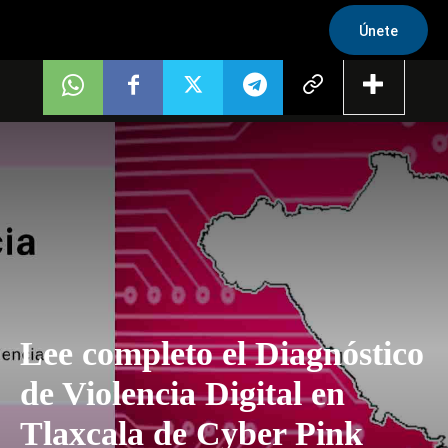
Únete
Lee completo el Diagnóstico
de Violencia Digital en
Tlaxcala de Cyber Pink