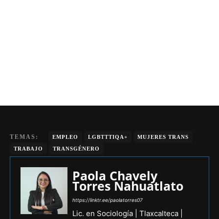
TEMAS:
EMPLEO
LGBTTTIQA+
MUJERES TRANS
TRABAJO
TRANSGÉNERO
Paola Chavely
Torres Nahuatlato
https://linktr.ee/paolatorres07
Lic. en Sociología | Tlaxcalteca |