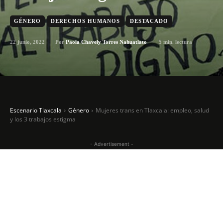
GÉNERO
DERECHOS HUMANOS
DESTACADO
22 junio, 2022
5
min. lectura
Por
Paola Chavely Torres Nahuatlato
Escenario Tlaxcala
Género
Mujeres trans en Tlaxcala: empleo, salud
y los 3 trabajos estigma
- Advertisement -