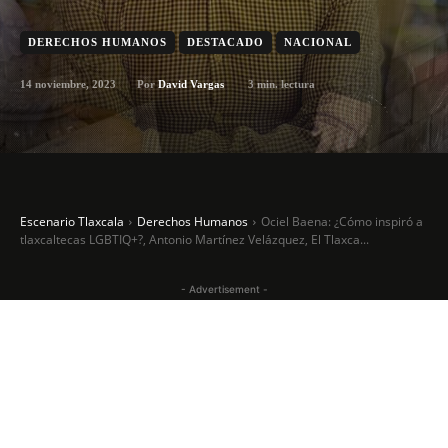
DERECHOS HUMANOS
DESTACADO
NACIONAL
14 noviembre, 2023
3
min. lectura
Por
David Vargas
Escenario Tlaxcala
Derechos Humanos
Ociel Baena: ¿Cómo inspiró a
tlaxcaltecas LGBTIQ+?, Antonio Martínez Velázquez, El Tlaxca...
- Advertisement -