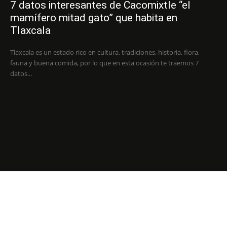
7 datos interesantes de Cacomixtle “el
mamífero mitad gato” que habita en
Tlaxcala
Tlaxcala es un estado rico en cultura, tradiciones, historia, flora,
fauna y buena comida, por lo que en esta ocasión te traemos 7
datos...