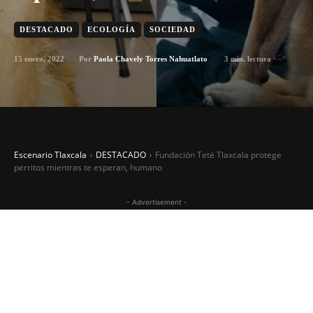
DESTACADO
ECOLOGÍA
SOCIEDAD
15 enero, 2022
3
min. lectura
Por
Paola Chavely Torres Nahuatlato
Escenario Tlaxcala
DESTACADO
Fundación Teté Tlaxcala protege
perritos mientras te esperan, humano
- Advertisement -