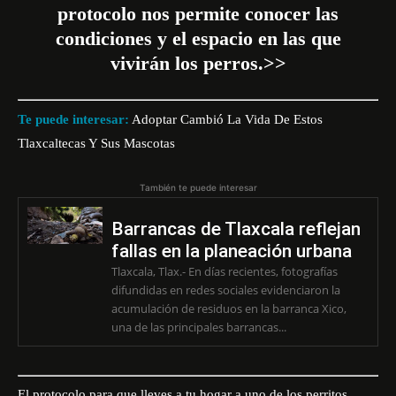
protocolo nos permite conocer las
condiciones y el espacio en las que
vivirán los perros.>>
Te puede interesar:
Adoptar Cambió La Vida De Estos
Tlaxcaltecas Y Sus Mascotas
También te puede interesar
Barrancas de Tlaxcala reflejan
fallas en la planeación urbana
Tlaxcala, Tlax.- En días recientes, fotografías
difundidas en redes sociales evidenciaron la
acumulación de residuos en la barranca Xico,
una de las principales barrancas...
El protocolo para que lleves a tu hogar a uno de los perritos