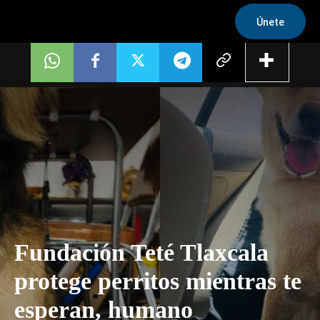
Únete
Fundación Teté Tlaxcala
protege perritos mientras te
esperan, humano