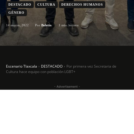
DESTACADO
CULTURA
DERECHOS HUMANOS
GÉNERO
14 marzo, 2022
1
min. lectura
Por
Boletín
Escenario Tlaxcala
DESTACADO
Por primera vez Secretaria de
Cultura hace equipo con población LGBT+
- Advertisement -