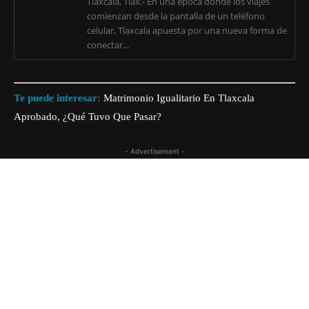
Tlaxcala, Tlax.- En una época donde los viajes
comienzan desde la pantalla de un teléfono
celular, Tlaxcala apuesta por una nueva forma de
conectar...
Te puede interesar:
Matrimonio Igualitario En Tlaxcala
Aprobado, ¿Qué Tuvo Que Pasar?
- Advertisement -