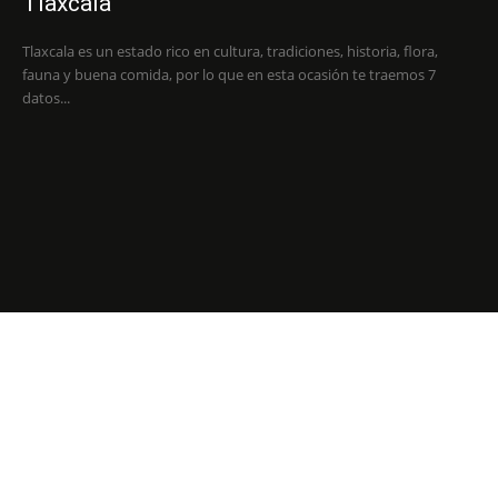
Tlaxcala
Tlaxcala es un estado rico en cultura, tradiciones, historia, flora,
fauna y buena comida, por lo que en esta ocasión te traemos 7
datos...