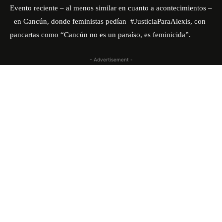
Evento reciente – al menos similar en cuanto a acontecimientos –
en Cancún, donde feministas pedían #JusticiaParaAlexis, con
pancartas como “Cancún no es un paraíso, es feminicida”.
- Advertisement -