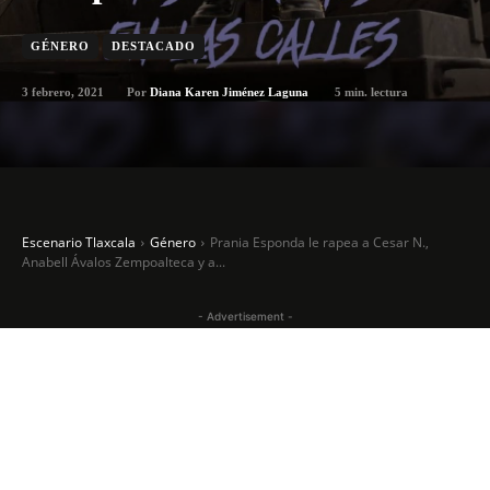
GÉNERO
DESTACADO
3 febrero, 2021
5
min. lectura
Por
Diana Karen Jiménez Laguna
Escenario Tlaxcala
Género
Prania Esponda le rapea a Cesar N.,
Anabell Ávalos Zempoalteca y a...
- Advertisement -