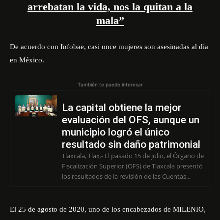
arrebatan la vida, nos la quitan a la
mala”
De acuerdo con Infobae, casi once mujeres son asesinadas al día
en México.
También te puede interesar
La capital obtiene la mejor
evaluación del OFS, aunque un
municipio logró el único
resultado sin daño patrimonial
Tlaxcala, Tlax.- El pasado 15 de julio, el Órgano de
Fiscalización Superior (OFS) de Tlaxcala presentó
los resultados de la revisión de las Cuentas...
El 25 de agosto de 2020, uno de los encabezados de MILENIO,