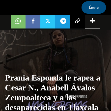
Únete
Prania Esponda le rapea a
Cesar N., Anabell Ávalos
Zempoalteca y a las
desaparecidas en Tlaxcala