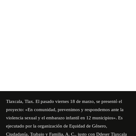
Tlaxcala, Tlax. El pasado viernes 18 de marzo, se presentó el
proyecto: «En comunidad, prevenimos y respondemos ante la
violencia sexual y el embarazo infantil en 12 municipios». Es
ejecutado por la organización de Equidad de Género,
Ciudadanía, Trabajo y Familia, A. C., justo con
Ddeser Tlaxcala