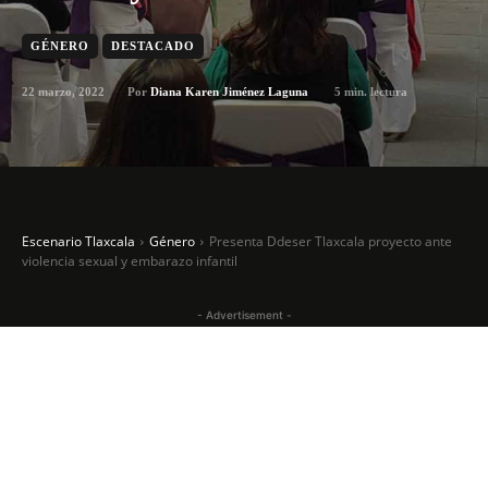
GÉNERO
DESTACADO
22 marzo, 2022
5
min. lectura
Por
Diana Karen Jiménez Laguna
Escenario Tlaxcala
Género
Presenta Ddeser Tlaxcala proyecto ante
violencia sexual y embarazo infantil
- Advertisement -