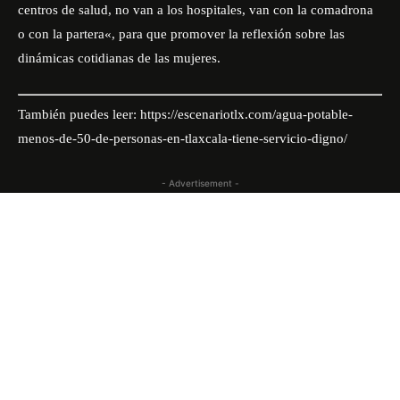
centros de salud
,
no van a los hospitales
,
van con la comadrona
o con la partera
«, para que promover la reflexión sobre las
dinámicas cotidianas de las mujeres.
También puedes leer:
https://escenariotlx.com/agua-potable-
menos-de-50-de-personas-en-tlaxcala-tiene-servicio-digno/
- Advertisement -