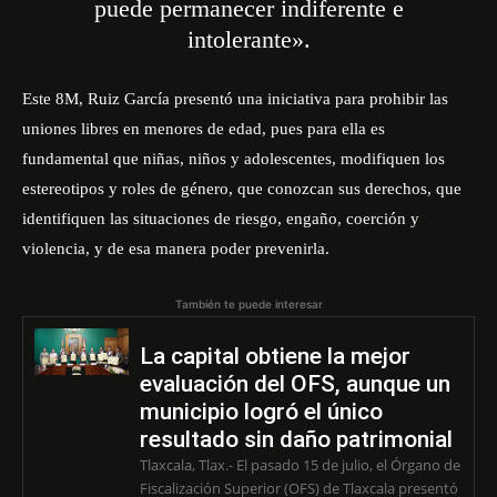
puede permanecer indiferente e
intolerante».
Este 8M, Ruiz García presentó una iniciativa para prohibir las
uniones libres en menores de edad, pues para ella e
s
fundamental que niñas, niños y adolescentes, modifiquen los
estereotipos y roles de género, que conozcan sus derechos, que
identifiquen las situaciones de riesgo, engaño, coerción y
violencia, y de esa manera poder prevenirla.
También te puede interesar
La capital obtiene la mejor
evaluación del OFS, aunque un
municipio logró el único
resultado sin daño patrimonial
Tlaxcala, Tlax.- El pasado 15 de julio, el Órgano de
Fiscalización Superior (OFS) de Tlaxcala presentó