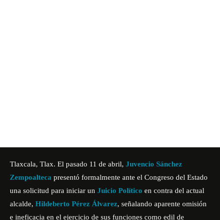
Tlaxcala, Tlax. El pasado 11 de abril,
Juvencio Sánchez
Zempoalteca
presentó formalmente ante el Congreso del Estado
una solicitud para iniciar un
Juicio Político
en contra del actual
alcalde,
Hildeberto Pérez Álvarez
, señalando aparente omisión
e ineficacia en el ejercicio de sus funciones como edil de