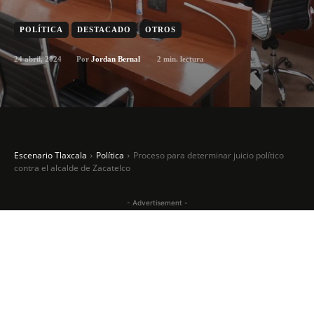
POLÍTICA
DESTACADO
OTROS
24 abril, 2024
2
min. lectura
Por
Jordan Bernal
Escenario Tlaxcala
Política
Proceso para determinar juicio político
contra el alcalde de Zacatelco
- Advertisement -