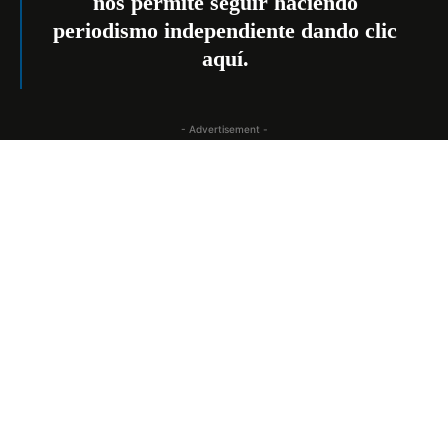
nos permite seguir haciendo
periodismo independiente dando
clic
aquí
.
- Advertisement -