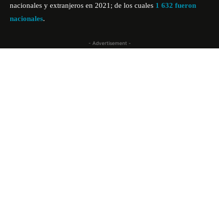
nacionales y extranjeros en 2021; de los cuales
1 632 fueron
nacionales
.
- Advertisement -