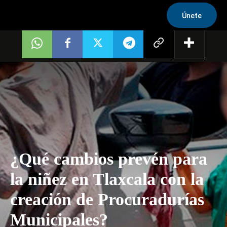
Únete
¿Qué cambios prevén para
la niñez en Tlaxcala con la
creación de Procuradurías
Municipales?