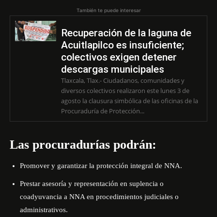
También te puede interesar
Recuperación de la laguna de
Acuitlapilco es insuficiente;
colectivos exigen detener
descargas municipales
Tlaxcala, Tlax.- Ciudadanos, comunidades y
diversos colectivos realizaron este lunes 3 de
agosto la clausura simbólica de las oficinas de la
Procuraduría de Protección...
Las procuradurías podrán:
Promover y garantizar la protección integral de NNA.
Prestar asesoría y representación en suplencia o
coadyuvancia a NNA en procedimientos judiciales o
administrativos.