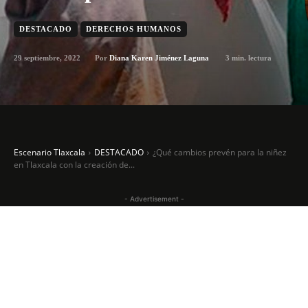
DESTACADO
DERECHOS HUMANOS
29 septiembre, 2022
3
min. lectura
Por
Diana Karen Jiménez Laguna
Escenario Tlaxcala
DESTACADO
¿Qué cambios prevén para la niñez
en Tlaxcala con la creación de...
- Advertisement -