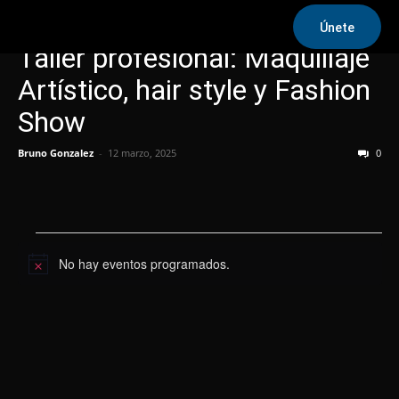
Únete
Taller profesional: Maquillaje
Artístico, hair style y Fashion
Show
Bruno Gonzalez
-
12 marzo, 2025
0
Eventos
No hay eventos programados.
Aviso