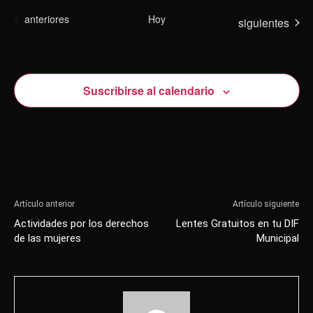
búsqu
de
Eventos
anteriores
Hoy
Eventos
siguientes
y
Eve
vistas
de
Suscribirse al calendario
Evento
Artículo anterior
Artículo siguiente
Actividades por los derechos
Lentes Gratuitos en tu DIF
de las mujeres
Municipal