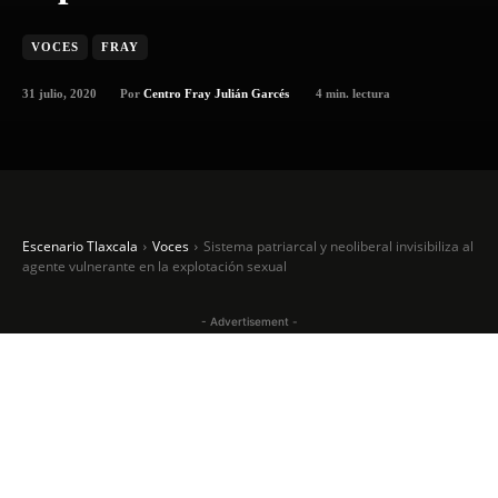
VOCES
FRAY
31 julio, 2020
4
min. lectura
Por
Centro Fray Julián Garcés
Escenario Tlaxcala
Voces
Sistema patriarcal y neoliberal invisibiliza al
agente vulnerante en la explotación sexual
- Advertisement -