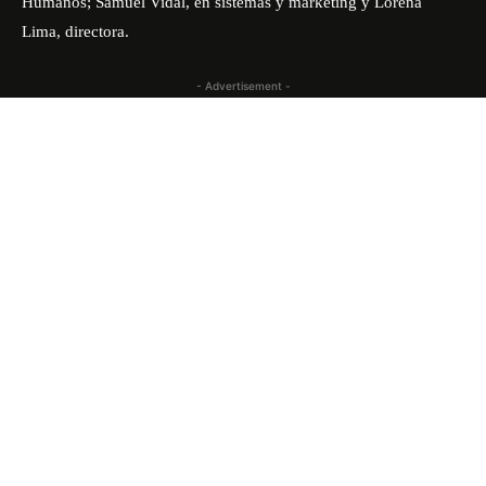
Humanos; Samuel Vidal, en sistemas y marketing y Lorena
Lima, directora.
- Advertisement -