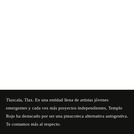
Tlaxcala, Tlax. En una entidad llena de artistas jóvenes
emergentes y cada vez más proyectos independientes, Templo
Rojo ha destacado por ser una pinacoteca alternativa autogestiva.
Te contamos más al respecto.