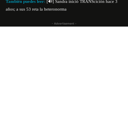
También puedes leer:
[🔊] Sandra inició TRANScición hace 3
años; a sus 53 reta la heteronorma
- Advertisement -