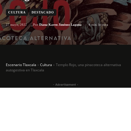
CULTURA
DESTACADO
27 mayo, 2022
4
min. lectura
Por
Diana Karen Jiménez Laguna
Escenario Tlaxcala
Cultura
Templo Rojo, una pinacoteca alternativa
autogestiva en Tlaxcala
- Advertisement -