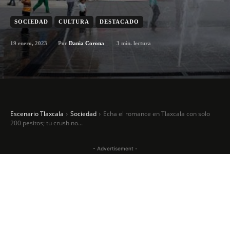
SOCIEDAD
CULTURA
DESTACADO
19 enero, 2023
3
min. lectura
Por
Dania Corona
Escenario Tlaxcala
Sociedad
Echa el romance en Tlaxcala con solo
200 pesitos; tu crush no...
- Advertisement -