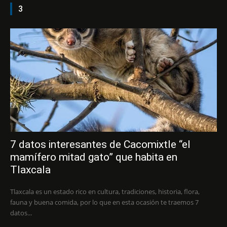
3
7 datos interesantes de Cacomixtle “el
mamífero mitad gato” que habita en
Tlaxcala
Tlaxcala es un estado rico en cultura, tradiciones, historia, flora,
fauna y buena comida, por lo que en esta ocasión te traemos 7
datos...