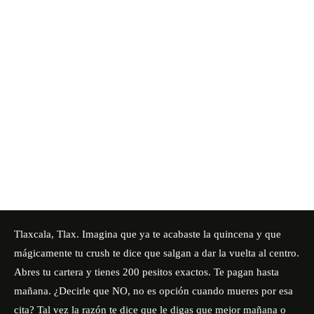
Tlaxcala, Tlax. Imagina que ya te acabaste la quincena y que
mágicamente tu crush te dice que salgan a dar la vuelta al centro.
Abres tu cartera y tienes 200 pesitos exactos. Te pagan hasta
mañana. ¿Decirle que NO, no es opción cuando mueres por esa
cita? Tal vez la razón te dice que le digas que mejor mañana o