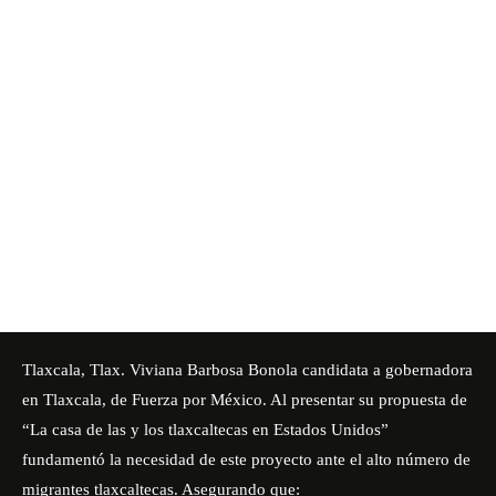
Tlaxcala, Tlax. Viviana Barbosa Bonola candidata a gobernadora
en Tlaxcala, de Fuerza por México. Al presentar su propuesta de
“La casa de las y los tlaxcaltecas en Estados Unidos”
fundamentó la necesidad de este proyecto ante el alto número de
migrantes tlaxcaltecas. Asegurando que: