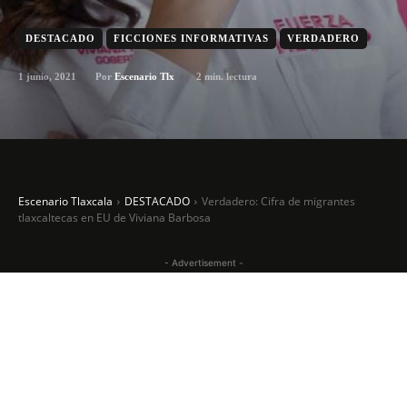
DESTACADO
FICCIONES INFORMATIVAS
VERDADERO
1 junio, 2021
2
min. lectura
Por
Escenario Tlx
Escenario Tlaxcala
DESTACADO
Verdadero: Cifra de migrantes
tlaxcaltecas en EU de Viviana Barbosa
- Advertisement -