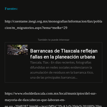
Fuentes:
http://cuentame.inegi.org.mx/monografias/informacion/tlax/pobla
cion/m_migratorios.aspx?tema=me&e=29
También te puede interesar
Barrancas de Tlaxcala reflejan
fallas en la planeación urbana
Tlaxcala, Tlax.- En días recientes, fotografías
difundidas en redes sociales evidenciaron la
acumulación de residuos en la barranca Xico,
una de las principales barrancas...
https://www.elsoldetlaxcala.com.mx/local/municipios/del-sur-
mayoria-de-tlaxcaltecas-que-laboran-en-
ee.uu.-2048287.html#:~:text=M%C3%A1s%20de%20100%20m