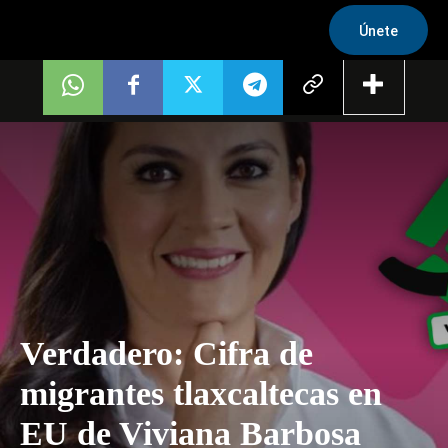
Únete
Verdadero: Cifra de
migrantes tlaxcaltecas en
EU de Viviana Barbosa