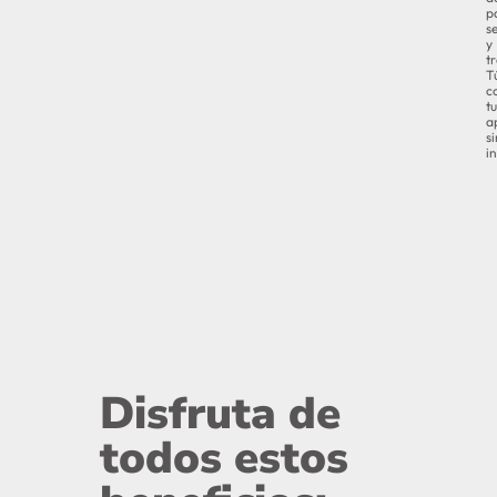
p
s
y
t
T
c
tu
a
si
i
Disfruta de
todos estos