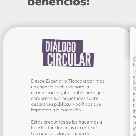
beneficios:
C
t
s
e
Desde Escenario Tlaxcala
abrimos
l
un espacio exclusivo para la
l
comunidad Ingobernable para que
p
compartir sus inquietudes
sobre
p
decisiones públicas y políticas que
t
impactan a la población.
m
c
Estas preguntas se las hacemos a
c
las y los funcionarios durante el
m
Diálogo Circular, la rueda de
c