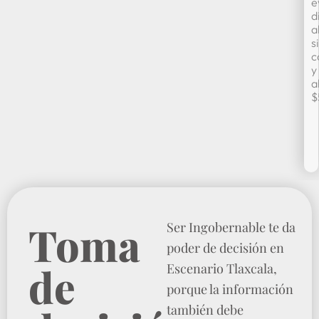
e
d
al
s
c
y
a
$
Toma
Ser Ingobernable te da
poder de decisión en
de
Escenario Tlaxcala,
porque la información
también debe