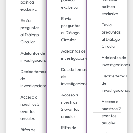
política
política
política
exclusiva
exclusiva
exclusiva
Envía
Envía
Envía
preguntas
preguntas
preguntas
al Diálogo
al Diálogo
al Diálogo
Circular
Circular
Circular
Adelantos de
Adelantos de
Adelantos de
investigaciones
investigaciones
investigaciones
Decide temas
Decide temas
Decide temas
de
de
de
investigaciones
investigaciones
investigaciones
Acceso a
Acceso a
Acceso a
nuestros
nuestros 2
nuestros 2
2 eventos
eventos
eventos
anuales
anuales
anuales
Rifas de
Rifas de