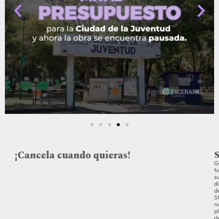
¡Cancela cuando quieras!
S
G
tu
s
d
d
St
n
p
d