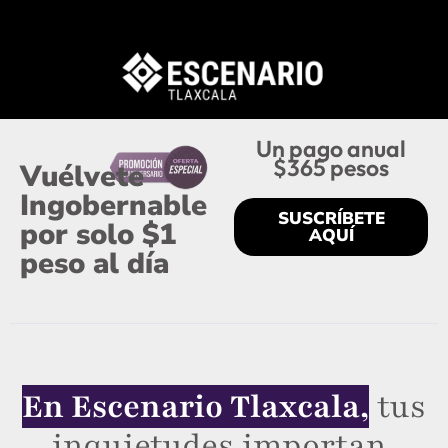
Un pago anual
$365 pesos
Vuélvete
Ingobernable
SUSCRÍBETE
por solo $1
AQUÍ
peso al día
En Escenario Tlaxcala,
tus
inquietudes importan.