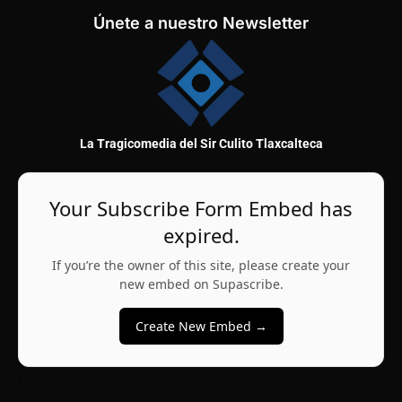
Únete a nuestro Newsletter
La Tragicomedia del Sir Culito Tlaxcalteca
Your Subscribe Form Embed has
expired.
If you’re the owner of this site, please create your
new embed on Supascribe.
Create New Embed →
;