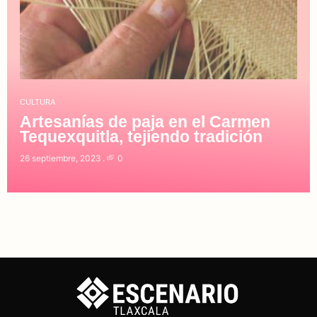
CULTURA
Artesanías de paja en el Carmen
Tequexquitla, tejiendo tradición
26 septiembre, 2023
0