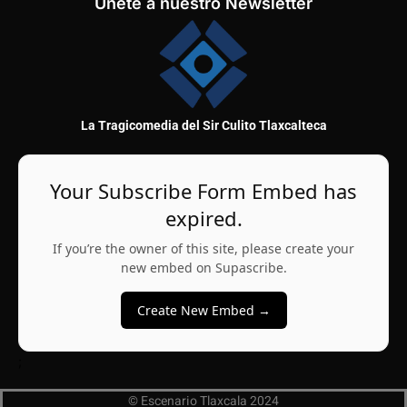
Únete a nuestro Newsletter
La Tragicomedia del Sir Culito Tlaxcalteca
Your Subscribe Form Embed has
expired.
If you’re the owner of this site, please create your
new embed on Supascribe.
Create New Embed →
;
© Escenario Tlaxcala 2024