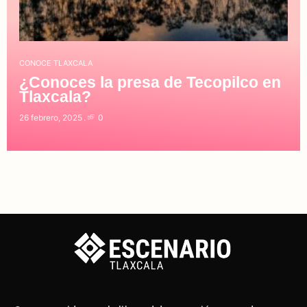
CONOCE TLAXCALA
¿Conoces la presa de Tecopilco en
Tlaxcala?
26 febrero, 2025
0