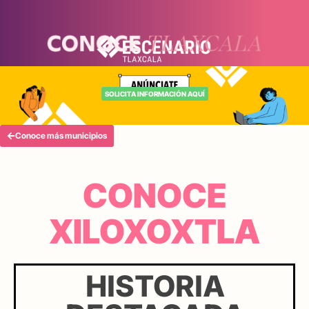
SOLICITA INFORMACIÓN AQUÍ
Conoce más municipios
CONOCE
XILOXOXTLA
HISTORIA