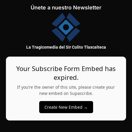
Únete a nuestro Newsletter
La Tragicomedia del Sir Culito Tlaxcalteca
Your Subscribe Form Embed has
expired.
If you’re the owner of this site, please create your
new embed on Supascribe.
Create New Embed →
;