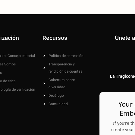
ización
Recursos
Únete a
culo: Consejo editorial
Política de corrección
nes Somos
Transparencia y
rendición de cuentas
s
La Tragicome
Cobertura sobre
o de ética
diversidad
ología de verificación
Decálogo
Your
Comunidad
Embe
If you’re t
create you