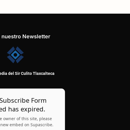
 nuestro Newsletter
dia del Sir Culito Tlaxcalteca
 Subscribe Form
d has expired.
he owner of this site, please
r new embed on Supascribe.