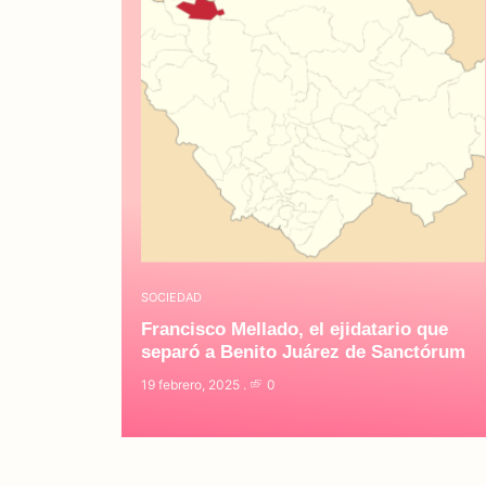
SOCIEDAD
Francisco Mellado, el ejidatario que
separó a Benito Juárez de Sanctórum
19 febrero, 2025
0