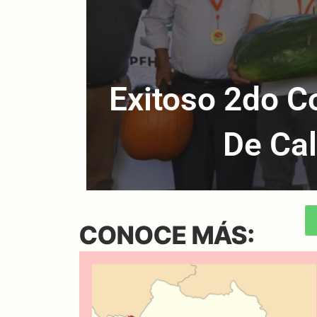
tatal
Exitoso 2do C
De Ca
CONOCE MÁS: