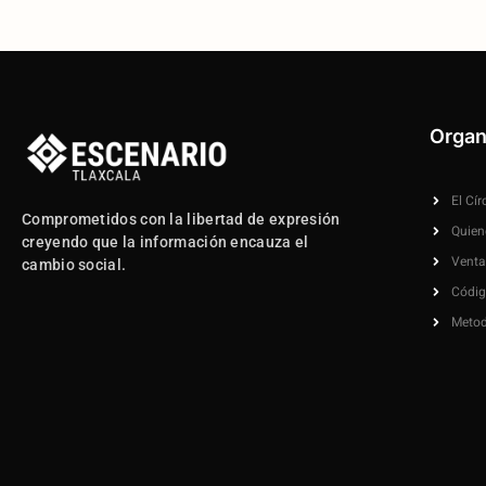
Organ
El Cír
Comprometidos con la libertad de expresión
Quie
creyendo que la información encauza el
Venta
cambio social.
Códig
Metod