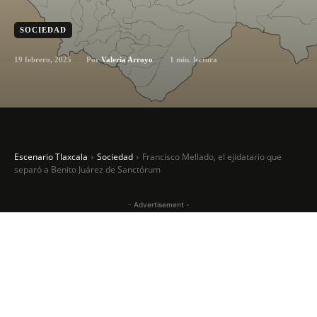
SOCIEDAD
19 febrero, 2025
1
min. lectura
Por
Valeria Arroyo
Escenario Tlaxcala
Sociedad
Francisco Mellado, el ejidatario que
separó a Benito Juárez de Sanctórum
- Advertisement -