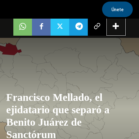
Únete
Francisco Mellado, el
ejidatario que separó a
Benito Juárez de
Sanctórum