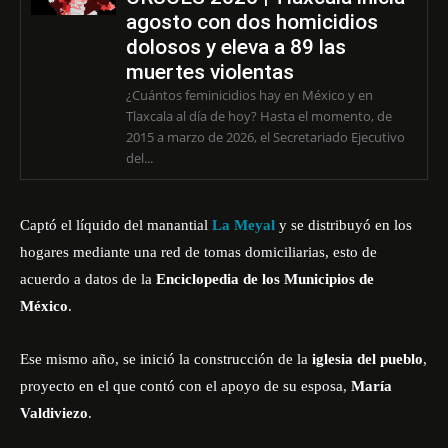
agosto con dos homicidios
dolosos y eleva a 89 las
muertes violentas
¿Cuántos feminicidios hay en México y en
Tlaxcala al día de hoy? Hasta el momento, de
2015 a marzo de 2026, el Secretariado Ejecutivo
del...
Captó el líquido del manantial
La Meyal
y se distribuyó en los
hogares mediante una red de tomas domiciliarias, esto de
acuerdo a datos de la
Enciclopedia de los Municipios de
México
.
Ese mismo año, se inició la construcción de la
iglesia del pueblo
,
proyecto en el que contó con el apoyo de su esposa,
María
Valdiviezo
.