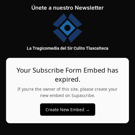
Únete a nuestro Newsletter
La Tragicomedia del Sir Culito Tlaxcalteca
Your Subscribe Form Embed has
expired.
If you’re the owner of this site, please create your
new embed on Supascribe.
Create New Embed →
;