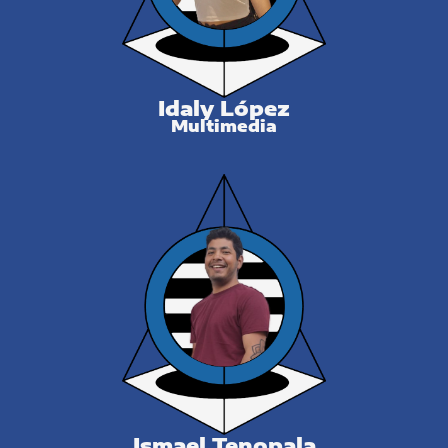
Idaly López
Multimedia
Ismael Tenopala