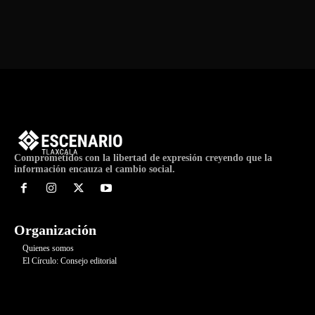
de
Evento
Comprometidos con la libertad de expresión creyendo que la
información encauza el cambio social.
Organización
Quienes somos
El Círculo: Consejo editorial