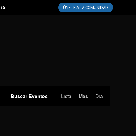
LES
ÚNETE A LA COMUNIDAD
Navegación
Buscar Eventos
Lista
Mes
Día
de
vistas
de
Evento