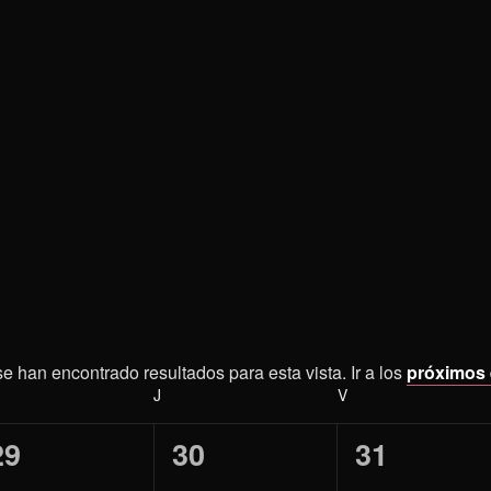
e han encontrado resultados para esta vista. Ir a los
próximos
Aviso
ÉRCOLES
J
JUEVES
V
VIERNES
0
0
0
29
30
31