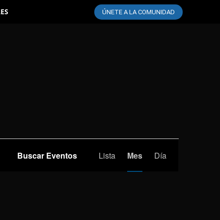
LES
ÚNETE A LA COMUNIDAD
Navegación
Buscar Eventos
Lista
Mes
Día
de
vistas
de
Evento