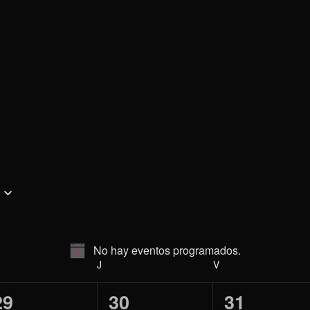
No hay eventos programados.
Aviso
ÉRCOLES
J
JUEVES
V
VIERNES
0
0
0
29
30
31