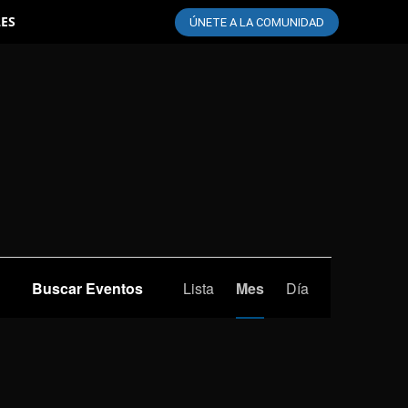
LES
ÚNETE A LA COMUNIDAD
Navegación
Buscar Eventos
Lista
Mes
Día
de
vistas
de
Evento