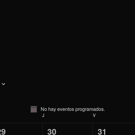
No hay eventos programados.
Aviso
ÉRCOLES
J
JUEVES
V
VIERNES
0
0
0
29
30
31