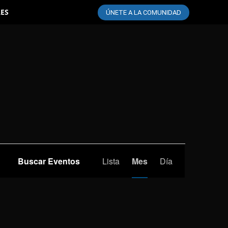
LES
ÚNETE A LA COMUNIDAD
Navegación
Buscar Eventos
Lista
Mes
Día
de
vistas
de
Evento