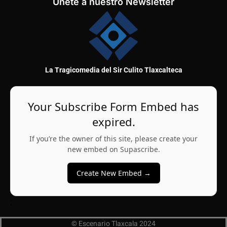
Únete a nuestro Newsletter
La Tragicomedia del Sir Culito Tlaxcalteca
Your Subscribe Form Embed has
expired.
If you’re the owner of this site, please create your
new embed on Supascribe.
Create New Embed →
;
© Escenario Tlaxcala 2024