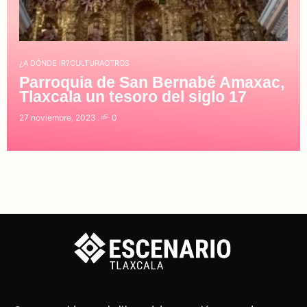
¿A DÓNDE IR?
CULTURA
OTROS
Parroquia de San Bernabé Amaxac,
Tlaxcala un tesoro del siglo 17
27 noviembre, 2023
0