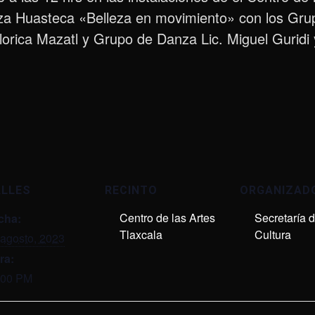
za Huasteca «Belleza en movimiento» con los Grup
orica Mazatl y Grupo de Danza Lic. Miguel Guridi 
ALLES
RECINTO
ORGANIZAD
Centro de las Artes
Secretaría 
cha:
Tlaxcala
Cultura
 agosto, 2023
ra:
:00 PM