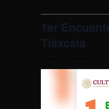
Este evento ha pasado.
1er Encuent
Tlaxcala
12 agosto, 2023 @ 12:00 PM