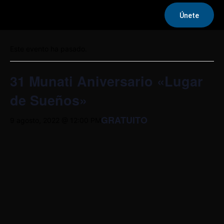
Únete
« Todos los Eventos
Este evento ha pasado.
31 Munati Aniversario «Lugar
de Sueños»
GRATUITO
9 agosto, 2022 @ 12:00 PM