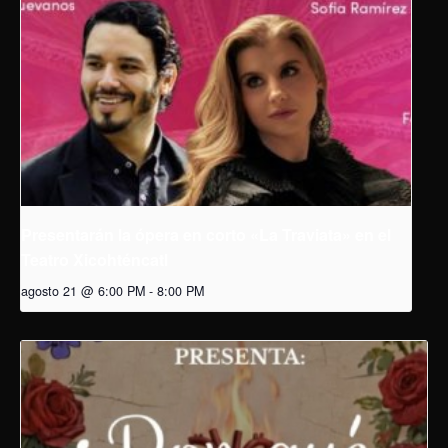
Presentarán la ópera en corto «La Traviata» en el
Teatro Xicohténcatl
agosto 21 @ 6:00 PM
-
8:00 PM