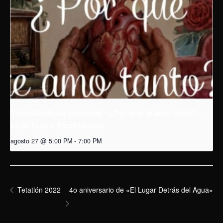
Yolochicahuac presenta «¿Por qué te amo tanto?»
en el Teatro Xicohténcatl
agosto 27 @ 5:00 PM
-
7:00 PM
4o aniversario de «El Lugar Detrás del Agua»
Tetatlón 2022