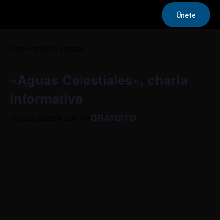
Únete
« Todos los Eventos
Este evento ha pasado.
«Aguas Celestiales», charla
informativa
GRATUITO
30 julio, 2022 @ 2:30 PM