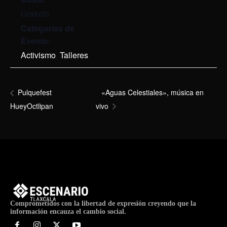
Gratuito
Categorías de
Evento:
Activismo
,
Talleres
«Aguas Celestiales», música en
Pulquefest
HueyOctlipan
vivo
Comprometidos con la libertad de expresión creyendo que la
información encauza el cambio social.