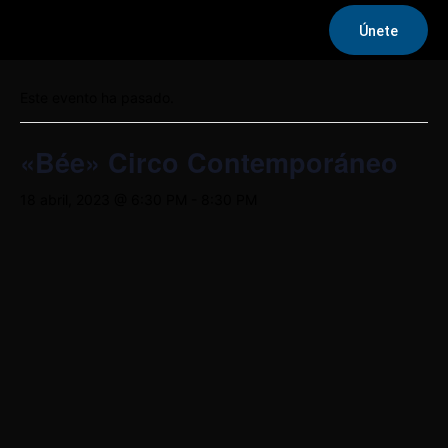
Únete
« Todos los Eventos
Este evento ha pasado.
«Bée» Circo Contemporáneo
18 abril, 2023 @ 6:30 PM
-
8:30 PM