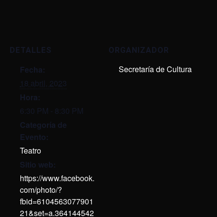
DETALLES
ORGANIZADOR
Secretaría de Cultura
Fecha:
18 abril, 2023
Hora:
6:30 PM - 8:30 PM
Categoría de
Evento:
Teatro
Sitio web:
https://www.facebook.
com/photo/?
fbid=6104563077901
21&set=a.364144542