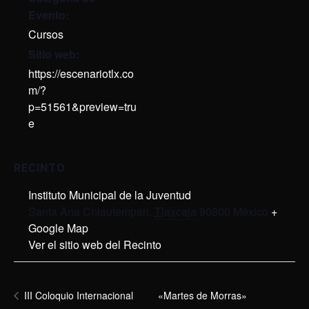
Evento:
Cursos
Sitio web:
https://escenariotlx.co
m/?
p=51561&preview=tru
e
RECINTO
Instituto Municipal de la Juventud
Santa Ana Chiautempan
,
Tlaxcala
90800
México
+
Google Map
Ver el sitio web del Recinto
«Martes de Morras»
III Coloquio Internacional