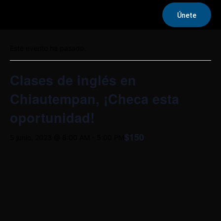
Únete
« Todos los Eventos
Este evento ha pasado.
Clases de inglés en
Chiautempan, ¡Checa esta
oportunidad!
$150
5 junio, 2023 @ 8:00 AM
-
5:00 PM