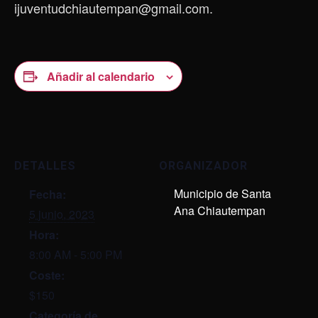
ijuventudchiautempan@gmail.com.
Añadir al calendario
DETALLES
ORGANIZADOR
Municipio de Santa
Fecha:
Ana Chiautempan
5 junio, 2023
Hora:
8:00 AM - 5:00 PM
Coste:
$150
Categoría de