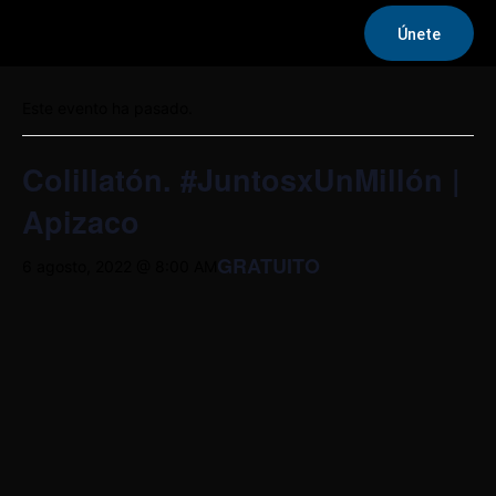
Únete
« Todos los Eventos
Este evento ha pasado.
Colillatón. #JuntosxUnMillón |
Apizaco
GRATUITO
6 agosto, 2022 @ 8:00 AM