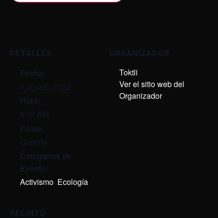
DETALLES
ORGANIZADOR
Toktli
Fecha:
Ver el sitio web del
6 agosto, 2022
Organizador
Hora:
8:00 AM
Coste:
Gratuito
Categorías de
Evento:
Activismo
,
Ecología
RECINTO