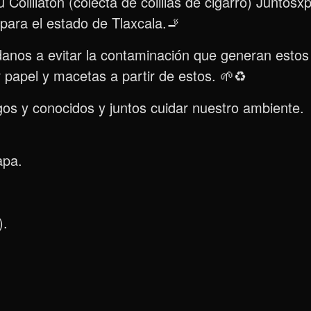
u Colillatón (colecta de colillas de cigarro) Juntosx
ara el estado de Tlaxcala.🚬
údanos a evitar la contaminación que generan estos
r papel y macetas a partir de estos. 🌱♻️
igos y conocidos y juntos cuidar nuestro ambiente.
apa.
).