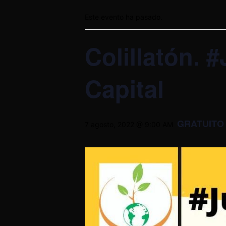
Este evento ha pasado.
Colillatón. 
Capital
GRATUITO
7 agosto, 2022 @ 9:00 AM