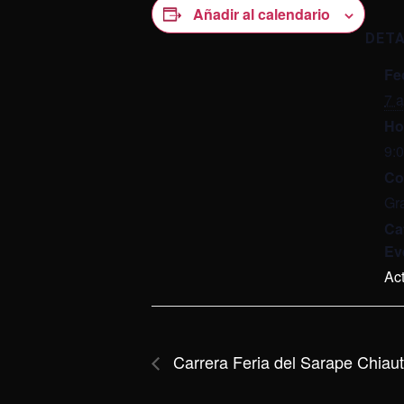
Añadir al calendario
DET
Fe
7 
Ho
9:
Co
Gra
Ca
Ev
Ac
Carrera Feria del Sarape Chia