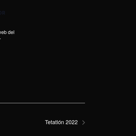
OR
 web del
r
Tetatlón 2022