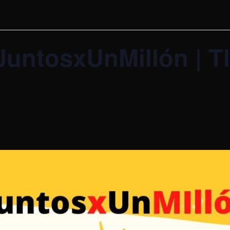
#JuntosxUnMillón | T