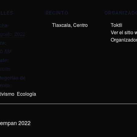
ALLES
RECINTO
ORGANIZAD
Tlaxcala, Centro
Toktli
cha:
Ver el sitio
agosto, 2022
Organizado
ra:
00 AM
ste:
tuito
tegorías de
ento:
tivismo
,
Ecología
utempan 2022