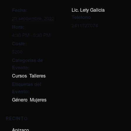
Lic. Lety Galicia
Fecha:
Teléfono
23 septiembre, 2022
2411727074
Hora:
4:30 PM - 5:30 PM
Coste:
$200
Categorías de
Evento:
Cursos
,
Talleres
Etiquetas del
Evento:
Género
,
Mujeres
RECINTO
Apizaco