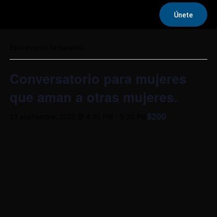
Únete
« Todos los Eventos
Este evento ha pasado.
Conversatorio para mujeres
que aman a otras mujeres.
$200
23 septiembre, 2022 @ 4:30 PM
-
5:30 PM