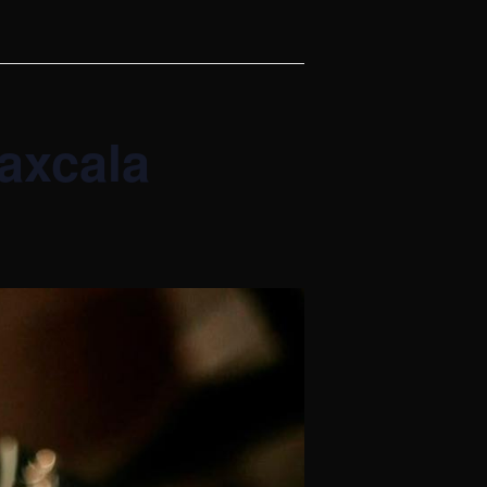
axcala