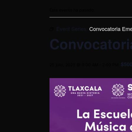
Este evento ha pasado.
Event Series:
Convocatoria Eme
Convocatori
$50
25 julio, 2025 @ 9:00 AM
-
2:00 PM