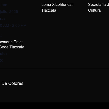
Loma Xicohtencatl
Secretaría 
cha:
Tlaxcala
Cultura
julio, 2025
ra:
00 AM - 2:00 PM
:
catoria Emet
Sede Tlaxcala
ste:
00
s De Colores