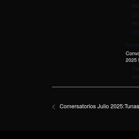
Fe
25 
Ho
9:
Series
Convo
2025 
Co
$5
Comersatorios Julio 2025:Tuna