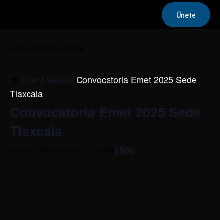
Únete
« Todos los Eventos
Este evento ha pasado.
Event Series:
Convocatoria Emet 2025 Sede
Tlaxcala
Convocatoria Emet 2025 Sede
Tlaxcala
$500
febrero 17 @ 9:00 AM
-
2:00 PM