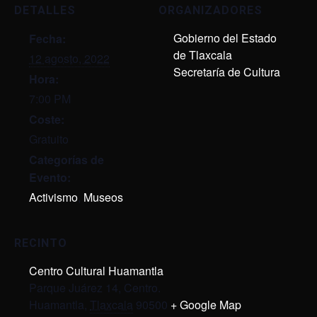
DETALLES
ORGANIZADORES
Gobierno del Estado
Fecha:
de Tlaxcala
12 agosto, 2022
Secretaría de Cultura
Hora:
7:00 PM
Coste:
Gratuito
Categorías de
Evento:
Activismo
,
Museos
RECINTO
Centro Cultural Huamantla
Parque Juárez 14, Centro.
Huamantla
,
Tlaxcala
90500
+ Google Map