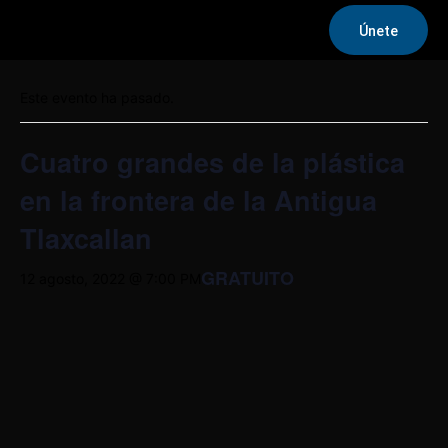
Únete
« Todos los Eventos
Este evento ha pasado.
Cuatro grandes de la plástica
en la frontera de la Antigua
Tlaxcallan
GRATUITO
12 agosto, 2022 @ 7:00 PM