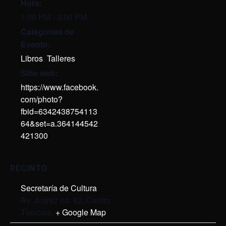
Hora:
1:00 PM - 3:00 PM
Categorías de
Evento:
Libros
,
Talleres
Sitio web:
https://www.facebook.
com/photo?
fbid=6342438754113
64&set=a.364144542
421300
RECINTO
Secretaría de Cultura
Av. Juárez no. 62, Centro
Tlaxcala
,
+ Google Map