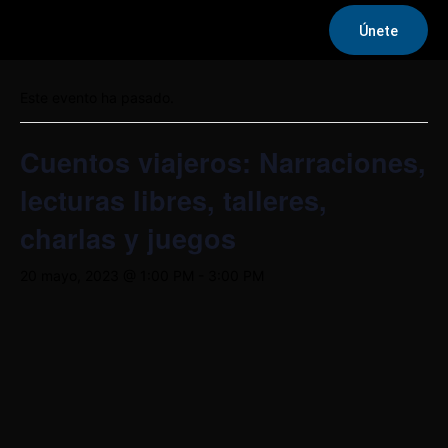
Únete
« Todos los Eventos
Este evento ha pasado.
Cuentos viajeros: Narraciones,
lecturas libres, talleres,
charlas y juegos
20 mayo, 2023 @ 1:00 PM
-
3:00 PM