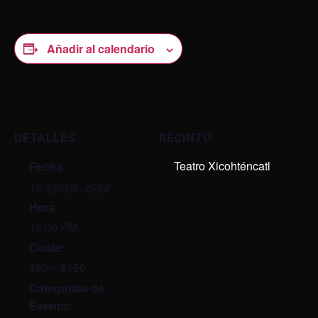
Añadir al calendario
DETALLES
RECINTO
Teatro Xicohténcatl
Fecha:
18 agosto, 2022
Hora:
12:00 PM
Coste:
$80 – $150
Categorías de
Evento: