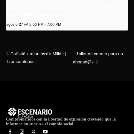
Yolochicahuac presenta «¿Por qué te amo tanto?»
en el Teatro Xicohténcatl
agosto 27 @ 5:00 PM
-
7:00 PM
Taller de verano para no
Colillatón. #JuntosxUnMillón |
Tzompantepec
abogad@s
Comprometidos con la libertad de expresión creyendo que la
información encauza el cambio social.