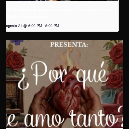
Presentarán la ópera en corto «La Traviata» en el
Teatro Xicohténcatl
agosto 21 @ 6:00 PM
-
8:00 PM