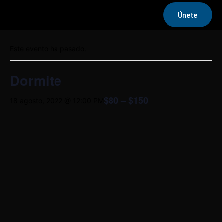
Únete
« Todos los Eventos
Este evento ha pasado.
Dormite
$80 – $150
18 agosto, 2022 @ 12:00 PM