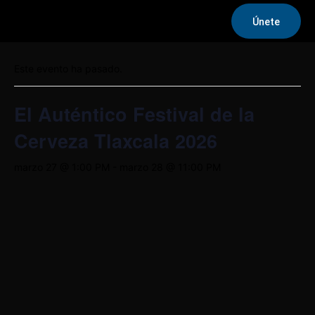
Únete
« Todos los Eventos
Este evento ha pasado.
El Auténtico Festival de la
Cerveza Tlaxcala 2026
marzo 27 @ 1:00 PM
-
marzo 28 @ 11:00 PM