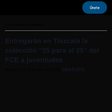
Únete
« Todos los Eventos
Este evento ha pasado.
Entregarán en Tlaxcala la
colección “25 para el 25” del
FCE a juventudes
GRATUITO
febrero 11 @ 10:00 AM
-
12:00 PM