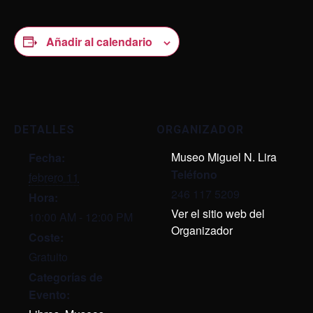
Añadir al calendario
DETALLES
ORGANIZADOR
Museo Miguel N. Lira
Fecha:
Teléfono
febrero 11
246 117 5209
Hora:
Ver el sitio web del
10:00 AM - 12:00 PM
Organizador
Coste:
Gratuito
Categorías de
Evento: