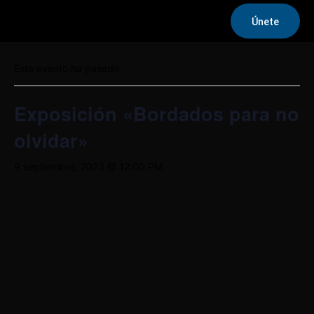
Únete
« Todos los Eventos
Este evento ha pasado.
Exposición «Bordados para no
olvidar»
9 septiembre, 2023 @ 12:00 PM