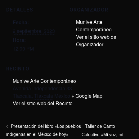
DETALLES
ORGANIZADOR
Munive Arte
Fecha:
Contemporáneo
9 septiembre, 2023
Ver el sitio web del
Hora:
Organizador
12:00 PM
RECINTO
Munive Arte Contemporáneo
Avenida Independencia 33
Tlaxcala
,
Tlaxcala
México
+ Google Map
Ver el sitio web del Recinto
Taller de Canto
Presentación del libro «Los pueblos
indígenas en el México de hoy»
Colectivo «Mi voz, mi